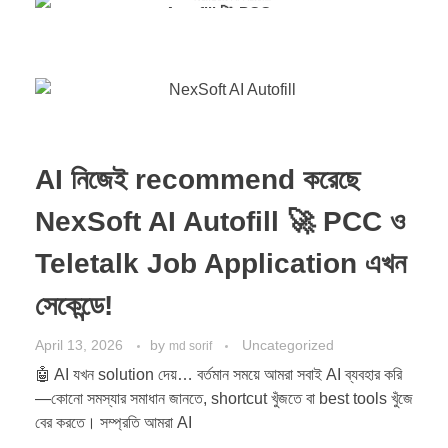
Autofill 🚀 PCC ও
Teletalk Job App...
AI নিজেই recommend করেছে
NexSoft AI Autofill 🚀 PCC ও
Teletalk Job Application এখন
সেকেন্ডে!
April 13, 2026
by
Uncategorized
md sorif
🤖 AI যখন solution দেয়… বর্তমান সময়ে আমরা সবাই AI ব্যবহার করি
—কোনো সমস্যার সমাধান জানতে, shortcut খুঁজতে বা best tools খুঁজে
বের করতে। সম্প্রতি আমরা AI